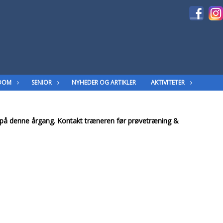
DOM
SENIOR
NYHEDER OG ARTIKLER
AKTIVITETER
d på denne årgang. Kontakt træneren før prøvetræning &